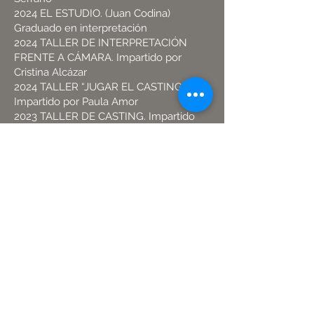
2024 EL ESTUDIO. (Juan Codina)
Graduado en interpretación
2024 TALLER DE INTERPRETACIÓN
FRENTE A CÁMARA. Impartido por
Cristina Alcázar
2024 TALLER “JUGAR EL CASTING”.
Impartido por Paula Amor
2023 TALLER DE CASTING. Impartido
por Rosa Estévez
2022 TALLER DE CASTING. Impartido
por Tonucha Vidal y Javier Luna
2015-23 CANTO CORAL. Impartido por
Enrique Martín. Voz tenor y falsete
2018-21 BAILE - Stage Studio.
Contemporáneo y comercial
2012-16 ARTE DRAMÁTICO - Yllana
PREMIOS Y