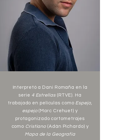
Interpretó a Dani Romaña en la
serie
4 Estrellas
(RTVE). Ha
trabajado en películas como
Espejo,
espejo
(Marc Crehuet) y
protagonizado cortometrajes
como
Cristiano
(Adán Pichardo) y
Mapa de la Geografía