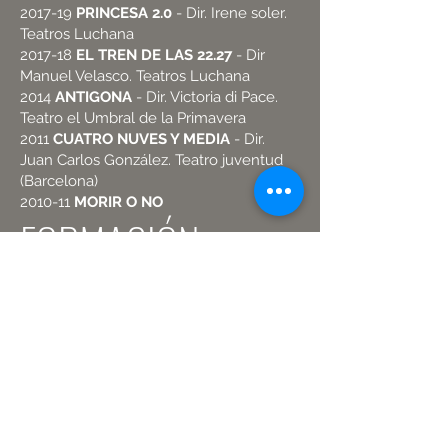
2017-19
PRINCESA 2.0
- Dir. Irene soler.
Teatros Luchana
2017-18
EL TREN DE LAS 22.27
- Dir
Manuel Velasco. Teatros Luchana
2014
ANTIGONA
- Dir. Victoria di Pace.
Teatro el Umbral de la Primavera
2011
CUATRO NUVES Y MEDIA
- Dir.
Juan Carlos González. Teatro juventud
(Barcelona)
2010-11
MORIR O NO​
FORMACIÓN
2010-13 DIPLOMATURA EN ARTE
DRAMÁTICO en Plató de Cinema
(Barcelona)
2014- 19 FORMACIÓN INTEGRAL PARA
EL ACTOR Estudio di Pace (Madrid)
2017- 19 Taller TRES DICIPLINAS.
CREACIÓN DE GUION Y DIRECCIÓN DE